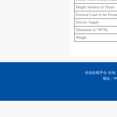
Height Variance of Thrust
External Load of the Pres
Electric Supply
Dimension (L*W*H)
Weight
乐动在线平台-乐动（中国
地址：中