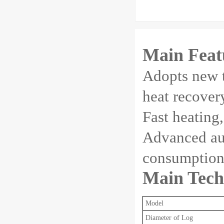
Main Feat
Adopts new t
heat recovery
Fast heating,
Advanced au
consumption
Main Tech
Model
Diameter of Log