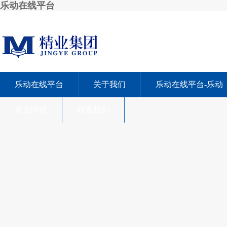
乐动在线平台
乐动在线平台
关于我们
乐动在线平台-乐动
常见问题
联系我们