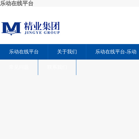
乐动在线平台
乐动在线平台
关于我们
乐动在线平台-乐动
常见问题
联系我们