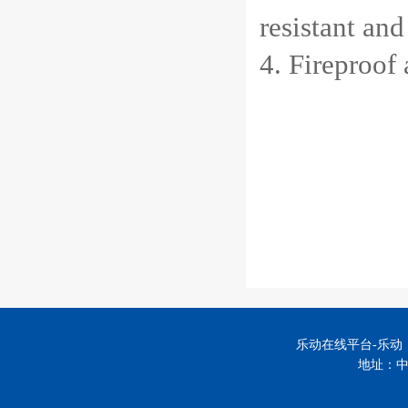
resistant an
4. Fireproof
乐动在线平台-乐动（中国
地址：中