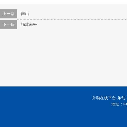
上一条
南山
下一条
福建南平
乐动在线平台-乐动（中国
地址：中