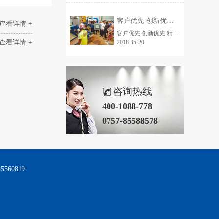
客户优先 创新优先 精业制造 走出国门
查看详情 +
客户优先 创新优先 精业制造 走出国门
2018-05-20
查看详情 +
咨询热线
400-1088-778
0757-85588578
560819