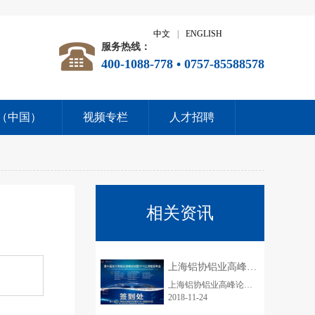
中文
|
ENGLISH
服务热线：
400-1088-778 • 0757-85588578
（中国）
视频专栏
人才招聘
相关资讯
上海铝协铝业高峰论坛圆满闭幕--JYCBS精彩回顾
上海铝协铝业高峰论坛圆满闭幕--JYCBS精彩回顾
2018-11-24