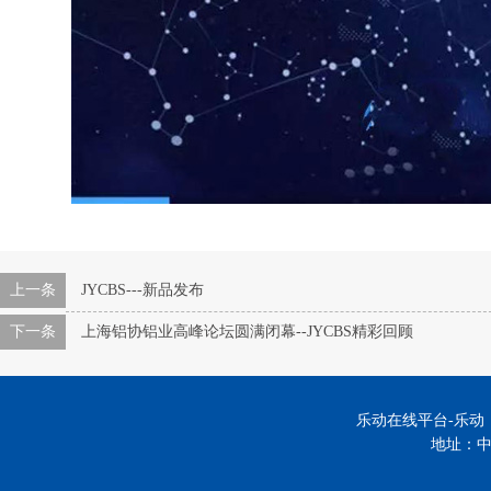
上一条
JYCBS---新品发布
下一条
上海铝协铝业高峰论坛圆满闭幕--JYCBS精彩回顾
乐动在线平台-乐动（中国
地址：中