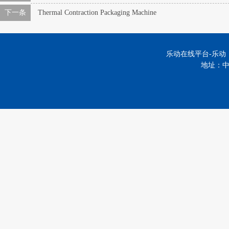
下一条
Thermal Contraction Packaging Machine
乐动在线平台-乐动（中国
地址：中