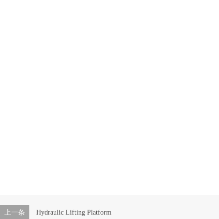
上一条
Hydraulic Lifting Platform