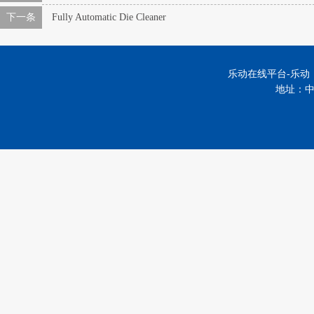
下一条
Fully Automatic Die Cleaner
乐动在线平台-乐动（中国
地址：中