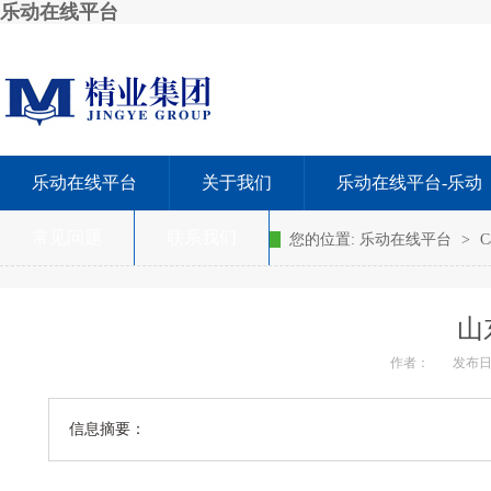
乐动在线平台
乐动在线平台
关于我们
乐动在线平台-乐动
常见问题
联系我们
您的位置:
乐动在线平台
>
C
山
作者：
发布日期：
信息摘要：