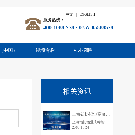
中文
|
ENGLISH
服务热线：
400-1088-778 • 0757-85588578
（中国）
视频专栏
人才招聘
相关资讯
上海铝协铝业高峰论坛圆满闭幕--JYCBS精彩回顾
上海铝协铝业高峰论坛圆满闭幕--JYCBS精彩回顾
2018-11-24