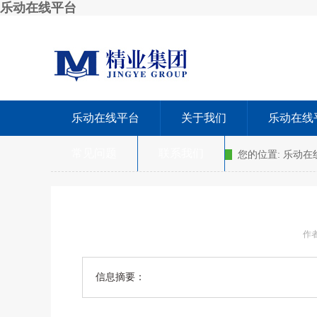
乐动在线平台
乐动在线平台
关于我们
乐动在线
常见问题
联系我们
您的位置:
乐动在
作
信息摘要：