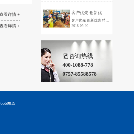
客户优先 创新优先 精业制造 走出国门
查看详情 +
客户优先 创新优先 精业制造 走出国门
2018-05-20
查看详情 +
咨询热线
400-1088-778
0757-85588578
560819