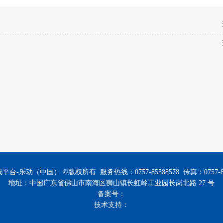
台-乐动（中国） ©版权所有 服务热线：0757-85588578 传真：0757-85
地址：中国广东省佛山市南海区狮山镇长虹岭工业园长岗北路 27 号
备案号：
技术支持：